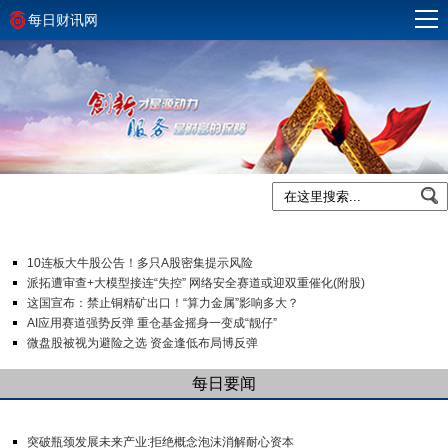
每日财讯网
10连板大牛股公告！多只A股密集提示风险
派拓遭审查+大模型接连“失控” 网络安全赛道或迎双重催化(附股)
这国宣布：禁止铜精矿出口！“算力金属”影响多大？
AI应用赛道强势反弹 重仓基金摇身一变成“靓仔”
微盘股被视为避险之选 资金逢低布局博反弹
每日要闻
突破瓶颈发展未来产业:拒绝概念泡沫消解耐心资本