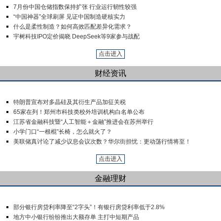
7月份中国仓储指数保持扩张 行业运行韧性较强
“中国神器”全球刷屏 见证中国制造硬核实力
什么是柔性制造？如何高效匹配差异化需求？
宇树科技IPO定价揭晓 DeepSeek等9家参与战配
点击进入
财经资讯
特朗普宣布对多晶硅及其衍生产品加征关税
65家在列！郑州市科技类校外培训机构白名单公布
江苏省金融科技暨“人工智能＋金融”推进会在苏州举行
小学门口“一根棍”长椅，怎么就火了？
美联储真讨论了减少议息会议次数？华尔街担忧：更动荡行情将至！
点击进入
金融理财
部分银行房贷利率降至“2字头”！有银行房贷利率低于2.8%
地方中小银行纷纷推出大额存单 主打中短期产品