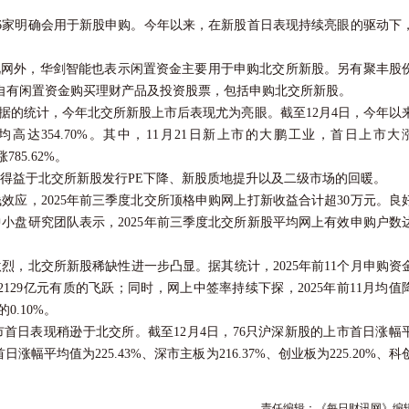
6家明确会用于新股申购。今年以来，在新股首日表现持续亮眼的驱动下
网外，华剑智能也表示闲置资金主要用于申购北交所新股。另有聚丰股
元自有闲置资金购买理财产品及投资股票，包括申购北交所新股。
ce数据的统计，今年北交所新股上市后表现尤为亮眼。截至12月4日，今年以
达354.70%。其中，11月21日新上市的
大鹏工业
，首日上市大
785.62%。
益于北交所新股发行PE下降、新股质地提升以及二级市场的回暖。
，2025年前三季度北交所顶格申购网上打新收益合计超30万元。良
小盘研究团队表示，2025年前三季度北交所新股平均网上有效申购户数
。
北交所新股稀缺性进一步凸显。据其统计，2025年前11个月申购资
24年2129亿元有质的飞跃；同时，网上中签率持续下探，2025年前11月均值
的0.10%。
日表现稍逊于北交所。截至12月4日，76只沪深新股的上市首日涨幅
幅平均值为225.43%、深市主板为216.37%、创业板为225.20%、科
责任编辑：《每日财讯网》编