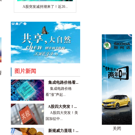
A股突发减持潮来了！近20...
图片新闻
请
集成电路价格看...
集成电路价格
看“涨”声起...
A股四大突发！...
A股四大突发！美
国加征中...
关闭
新规威力显现！...