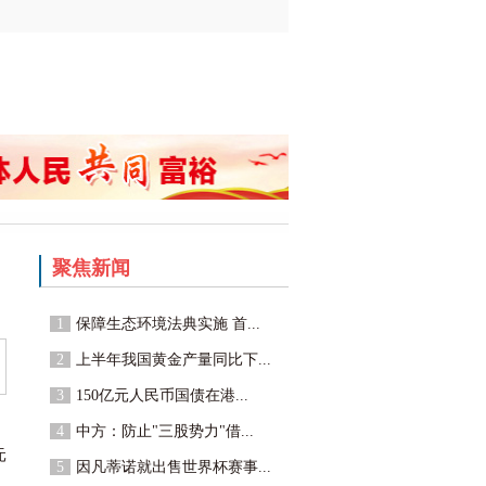
聚焦新闻
1
保障生态环境法典实施 首...
2
上半年我国黄金产量同比下...
3
150亿元人民币国债在港...
4
中方：防止"三股势力"借...
元
5
因凡蒂诺就出售世界杯赛事...