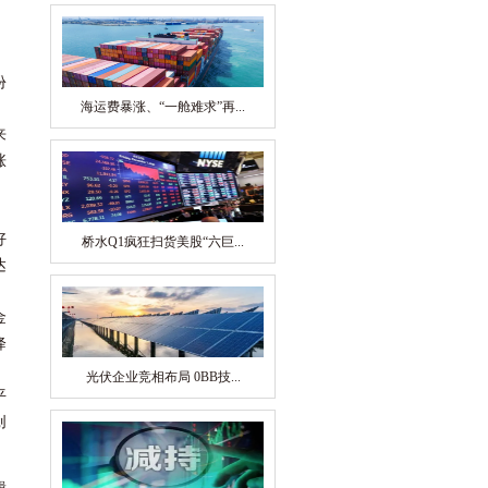
，
份
海运费暴涨、“一舱难求”再...
来
涨
好
桥水Q1疯狂扫货美股“六巨...
达
金
降
光伏企业竞相布局 0BB技...
平
创
辑