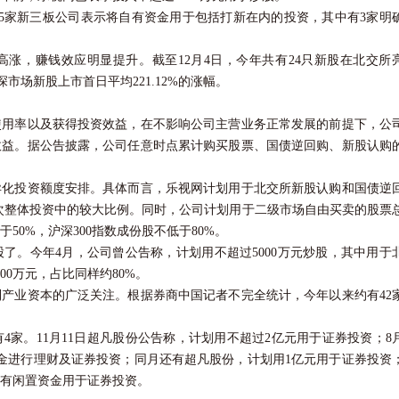
家新三板公司表示将自有资金用于包括打新在内的投资，其中有3家明
，赚钱效应明显提升。截至12月4日，今年共有24只新股在北交所
深市场新股上市首日平均221.12%的涨幅。
率以及获得投资效益，在不影响公司主营业务正常发展的前提下，公
收益。据公告披露，公司任意时点累计购买股票、国债逆回购、新股认购
投资额度安排。具体而言，乐视网计划用于北交所新股认购和国债逆
此次整体投资中的较大比例。同时，公司计划用于二级市场自由买卖的股票
于50%，沪深300指数成份股不低于80%。
了。今年4月，公司曾公告称，计划用不超过5000万元炒股，其中用于
00万元，占比同样约80%。
业资本的广泛关注。根据券商中国记者不完全统计，今年以来约有42
。11月11日超凡股份公告称，计划用不超过2亿元用于
证券
投资；8
金进行理财及证券投资；同月还有超凡股份，计划用1亿元用于证券投资
自有闲置资金用于证券投资。