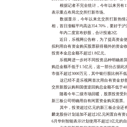
根据记者不完全统计，今年以来另有15
表示重点布局北交所打新市场。
数据显示，今年以来北交所打新热情高涨
相，首日涨幅平均高达354.70%，要好于沪
年内二度宣布炒股，合计投逾2亿
近日，乐视网公告称，为了提高资金使用
拟利用自有资金购买股票获得额外的资金
投资本金总金额不超过1.8亿元。
乐视网进一步对不同投资品种明确差异化
购总金额不低于1.5亿元，这一部分占据
市值不超过3000万元，其中
银行
股比例不低
这已经不是乐视网首次用自有资金炒股
交所新股认购和国债逆回购总金额不低于40
随着今年二级市场回暖，股票投资受到产
新三板公司明确用自有闲置资金购买股票。
其中，投资超过亿元的新三板企业还有4家
麟龙股份计划追加不超过2亿元闲置自有资
6月华剑智能表示计划使用不超过1亿元的