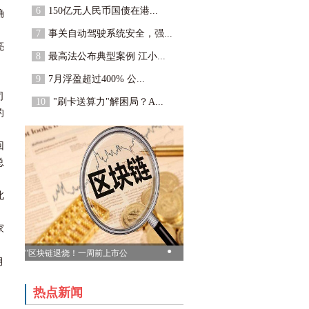
6
150亿元人民币国债在港...
确
7
事关自动驾驶系统安全，强...
亮
8
最高法公布典型案例 江小...
9
7月浮盈超过400% 公...
司
10
"刷卡送算力"解困局？A...
的
回
总
北
家
●
"区块链退烧！一周前上市公
月
司争相“表白” 一周后纷纷实
话实说"
；
热点新闻