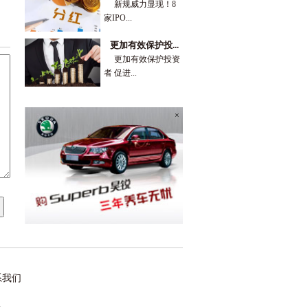
新规威力显现！8
家IPO...
更加有效保护投...
更加有效保护投资
者 促进...
×
系我们
m