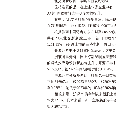
北交所新股首日涨幅均值表现最佳
值得注意的是，在上述42家企业中有1
A股打新收益较去年明显大幅提升。
其中，“北交所打新”备受青睐。除乐视
在7月明确称，公司拟使用不超过4000万
根据券商中国记者对
东方财富
Choi
共有24只北交所新股上市，首日涨幅平均高
1211.11%；9月新上市的
三协电机
，首日大涨
开源证券中小盘研究团队表示，这主要得
据该团队分析，网上打新呈现显著赚钱效应
的赚钱效应导致打新热情提升，开源证券中
52.6万户，较2024年同期同比增长180.4%
华源证券分析师谈到，打新竞争日益激烈，
平均6469亿元，较2023年369亿元和20
至0.038%，远低于2023年的1.85%和2024年
相较来看，沪深市场今年以来新股上市首
均为221%。具体来看，沪市主板新股今年首日涨
板为207.74%。