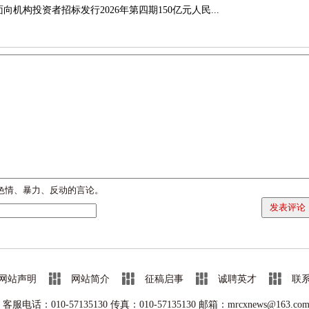
机构投资者招标发行2026年第四期150亿元人民...
色情、暴力、反动的言论。
发表评论
网站声明
网站简介
征稿启事
诚聘英才
联
客服电话：010-57135130 传真：
010-57135130 邮箱：mrcxnews@163.co