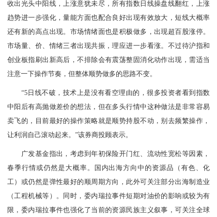
收出光头中阳线，上涨意犹未尽，所有指数日线操盘线翻红，上涨
趋势进一步强化，量能方面也配合良好出现有效放大，短线大概率
还有新的高点出现。市场情绪面也是积极做多，出现超百股涨停。
市场量、价、情绪三者出现共振，理应进一步看涨。不过待沪指和
创业板指刷出新高后，不排除会有震荡整固消化动作出现，需适当
注意一下操作节奏，但整体顺势做多的思路不变。
“5日线不破，技术上是没有看空理由的，很多投资者看到指数
中阳后有高抛做差价的想法，但在多头行情中这种做法是非常容易
卖飞的，目前最好的操作策略就是顺势持股不动，别去频繁操作，
让利润自己滚动起来。”该券商投顾表示。
广发基金指出，考虑到年初保险开门红、流动性宽松等因素，
春季行情或仍然是大概率。国内出海方向中的资源品（有色、化
工）或仍然是弹性最好的顺周期方向，此外可关注部分出海制造业
（
工程机械
等）。同时，委内瑞拉事件短期对油价的影响或较为有
限，委内瑞拉事件也强化了当前的资源民族主义叙事，可关注全球