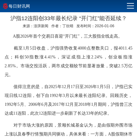
每日财讯网
沪指12连阳创33年最长纪录 “开门红”能否延续？
来源：澎湃新闻
作者：丁欣晴
发布时间：2026-01-06
A股2026年首个交易日喜迎“开门红”，三大股指全线走高。
截至1月5日收盘，沪指强势收复4000点整数关口，报4011.45
点；科创50指数涨4.41%，深证成指上涨2.24%，创业板指涨
2.85%。市场交投活跃，两市成交额较节前显著放量，突破2.5万亿
元。
值得注意的是，自2025年12月17日至2026年1月5日，沪指已实
现日线12连阳，创下自1992年3月以来最长连阳纪录。回顾历史，
1992年5月、2006年6月及2017年12月至2018年1月期间，沪指曾三次
达成11连阳，此次12连阳进一步刷新了长达33年的纪录。
对于市场大涨的原因，
景顺
长城基金认为，是由假期外围市场
上涨以及春季行情预期共同驱动，具体来看：一方面，A股假期休市