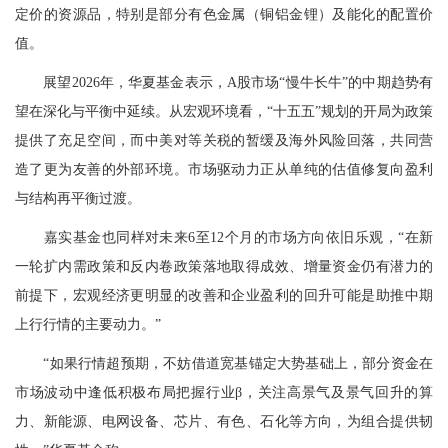
定价的资源品，特别是部分
有色金属
（铜铝金锂）及能化的配置价
值。
展望2026年，华夏基金表示，A股市场“慢牛长牛”的中期趋势有
望在深化与平衡中延续。从宏观环境看，“十五五”规划的开局为政策
提供了充足空间，而中美对等关税的暂缓及海外风险回落，共同营
造了更为友善的外部环境。市场
驱动力
正从单纯的估值修复向盈利
与结构再平衡过渡。
嘉实基金也同样对未来6至12个月的市场方向依旧乐观，“在新
一轮扩内需政策和反内卷政策落地取得成效、增量资金仍有潜力的
前提下，宏观经济更明显的改善和企业盈利的回升可能是助推中期
上行行情的主要动力。”
“如果行情超预期，不妨借道宽基锚定大势基础上，部分资金在
市场波动中逢低积极布局把握行业β，关注高景气及景气回升的算
力、
新能源
、
电网设备
、芯片、有色、石化等方向，为组合提供韧