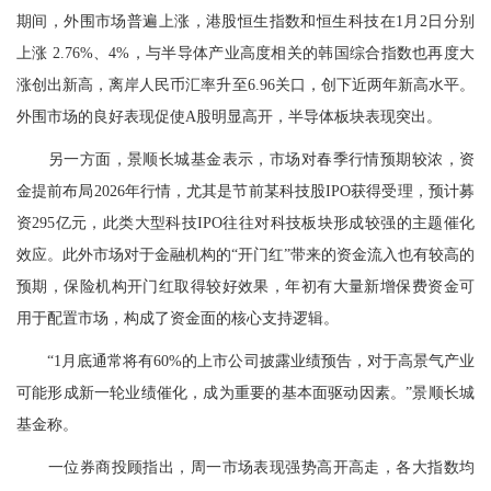
期间，外围市场普遍上涨，港股恒生指数和恒生科技在1月2日分别
上涨 2.76%、4%，与
半导体
产业高度相关的韩国综合指数也再度大
涨创出新高，离岸人民币汇率升至6.96关口，创下近两年新高水平。
外围市场的良好表现促使A股明显高开，半导体板块表现突出。
另一方面，景顺长城基金表示，市场对春季行情预期较浓，资
金提前布局2026年行情，尤其是节前某科技股IPO获得受理，预计募
资295亿元，此类大型科技IPO往往对科技板块形成较强的主题催化
效应。此外市场对于金融机构的“开门红”带来的资金流入也有较高的
预期，
保险
机构开门红取得较好效果，年初有大量新增保费资金可
用于配置市场，构成了资金面的核心支持逻辑。
“1月底通常将有60%的上市公司披露业绩预告，对于高景气产业
可能形成新一轮业绩催化，成为重要的基本面驱动因素。”景顺长城
基金称。
一位券商投顾指出，周一市场表现强势高开高走，各大指数均