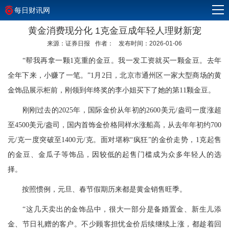
每日财讯网
黄金消费现分化 1克金豆成年轻人理财新宠
来源：证券日报
作者：
发布时间：2026-01-06
“帮我再拿一颗1克重的金豆。我一发工资就买一颗金豆。去年
全年下来，小赚了一笔。”1月2日，北京市通州区一家大型商场的黄
金饰品展示柜前，刚领到年终奖的李小姐买下了她的第11颗金豆。
刚刚过去的2025年，国际金价从年初的2600美元/盎司一度涨超
至4500美元/盎司，国内首饰金价格同样水涨船高，从去年年初约700
元/克一度突破至1400元/克。面对堪称“疯狂”的金价走势，1克起售
的金豆、金瓜子等饰品，因较低的起售门槛成为众多年轻人的选
择。
按照惯例，元旦、春节假期历来都是黄金销售旺季。
“这几天卖出的金饰品中，很大一部分是备婚置金、新生儿添
金、节日礼赠的客户。不少顾客担忧金价后续继续上涨，都趁着回