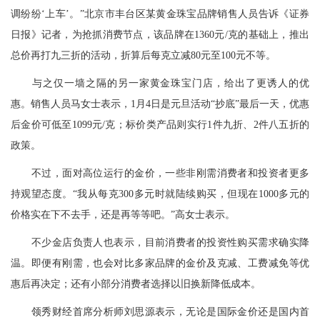
调纷纷‘上车’。”北京市丰台区某黄金珠宝品牌销售人员告诉《
证券
日报》记者，为抢抓消费节点，该品牌在1360元/克的基础上，推出
总价再打九三折的活动，折算后每克立减80元至100元不等。
与之仅一墙之隔的另一家黄金珠宝门店，给出了更诱人的优
惠。销售人员马女士表示，1月4日是元旦活动“抄底”最后一天，优惠
后金价可低至1099元/克；标价类产品则实行1件九折、2件八五折的
政策。
不过，面对高位运行的金价，一些非刚需消费者和投资者更多
持观望态度。“我从每克300多元时就陆续购买，但现在1000多元的
价格实在下不去手，还是再等等吧。”高女士表示。
不少金店负责人也表示，目前消费者的投资性购买需求确实降
温。即便有刚需，也会对比多家品牌的金价及克减、工费减免等优
惠后再决定；还有小部分消费者选择以旧换新降低成本。
领秀财经首席分析师刘思源表示，无论是国际金价还是国内首