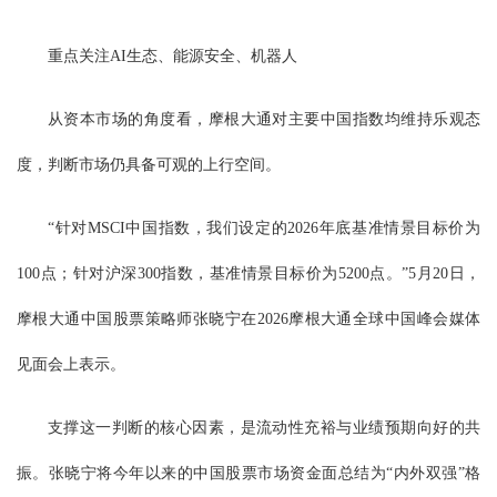
重点关注AI生态、能源安全、机器人
从资本市场的角度看，摩根大通对主要中国指数均维持乐观态
度，判断市场仍具备可观的上行空间。
“针对MSCI中国指数，我们设定的2026年底基准情景目标价为
100点；针对沪深300指数，基准情景目标价为5200点。”5月20日，
摩根大通中国股票策略师张晓宁在2026摩根大通全球中国峰会媒体
见面会上表示。
支撑这一判断的核心因素，是流动性充裕与业绩预期向好的共
振。张晓宁将今年以来的中国股票市场资金面总结为“内外双强”格