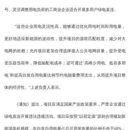
号、灵活调整用电负荷的工商业企业适合开展多用户绿电直连。
“这些企业用电灵活性高，能够通过优化用电时间和用电量，
更好地适应新能源的波动性，提升项目的源荷匹配程度，减少对大
电网的依赖；允许项目更加合理选择接入公共电网容量，提升受电
变压器负荷率，降低输配电成本；还可通过‘高峰少用电、低谷多用
电’和提高自发自用电量比例节约电能量费用支出，从而提升项目整
体的经济性。”上述负责人表示。
《通知》提出，项目应满足国家产业政策要求，严禁企业通过
绿电直连开展违法违规活动。项目应按照“以荷定源”原则合理规划新
能源装机规模，年自发自用电量占总可用发电量的比例不低于60%，