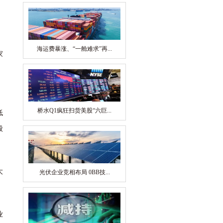
海运费暴涨、“一舱难求”再...
家
，
桥水Q1疯狂扫货美股“六巨...
低
般
大
光伏企业竞相布局 0BB技...
业