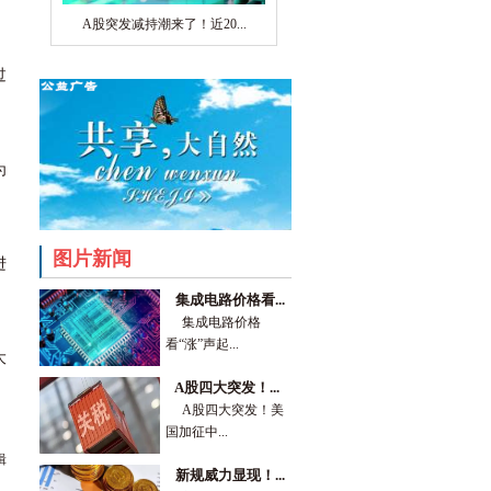
A股突发减持潮来了！近20...
过
为
图片新闻
进
集成电路价格看...
集成电路价格
看“涨”声起...
大
A股四大突发！...
A股四大突发！美
国加征中...
辑
新规威力显现！...