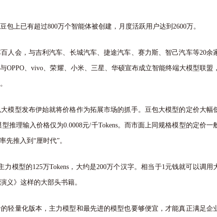
上已有超过800万个智能体被创建，月度活跃用户达到2600万。
百人会，与
吉利汽车
、
长城汽车
、捷途汽车、
赛力斯
、智己汽车等20余
OPPO、vivo、荣耀、小米、三星、华硕宣布成立智能终端大模型联盟
。
模型发布伊始就将价格作为拓展市场的抓手。豆包大模型的定价大幅
模型推理输入价格仅为0.0008元/千Tokens。而市面上同规格模型的定价一
价格率先推入到“厘时代”。
型的125万Tokens，大约是200万个汉字。相当于1元钱就可以调用
演义》这样的大部头书籍。
轻量化版本，主力模型和最先进的模型也要够便宜，才能真正满足企