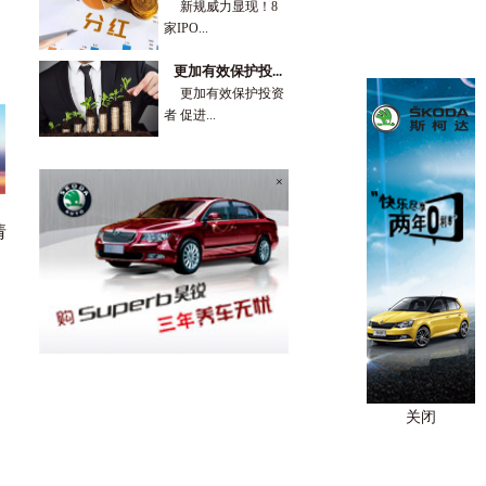
新规威力显现！8
家IPO...
更加有效保护投...
更加有效保护投资
者 促进...
×
请
关闭