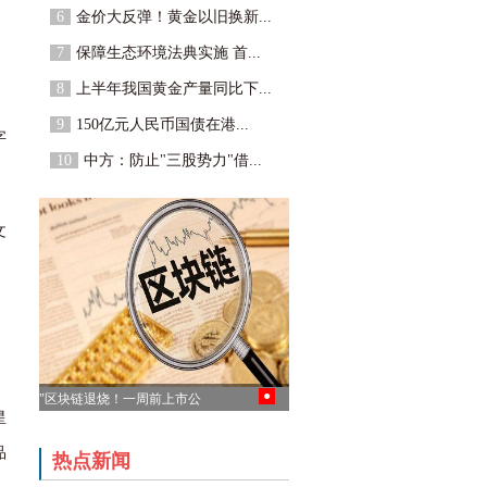
6
金价大反弹！黄金以旧换新...
，
7
保障生态环境法典实施 首...
8
上半年我国黄金产量同比下...
9
150亿元人民币国债在港...
字
10
中方：防止"三股势力"借...
文
、
●
"区块链退烧！一周前上市公
星
司争相“表白” 一周后纷纷实
话实说"
品
热点新闻