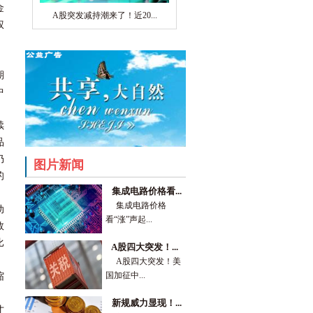
金
A股突发减持潮来了！近20...
权
期
中
续
品
仍
图片新闻
的
集成电路价格看...
集成电路价格
动
看“涨”声起...
数
比
A股四大突发！...
A股四大突发！美
国加征中...
缩
。
新规威力显现！...
才