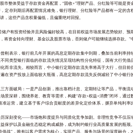
市整体受益于存款资金再配置，“固收+”理财产品、分红险等可能是资
行，定存到期后再配置情况难免，银行理财、分红险等产品都有一定的含
讲，这些产品含权量偏低，且偏重绝对回报。
储户有投资经验并且风险偏好较高，在目前权益市场发展态势较好、预
，将资金转向理财、基金以及股票市场，否则储户可能继续选择存款。”
刚表示，银行前几年开展的高息定期存款集中到期，叠加当前利率持
但不同类型银行面临的存款流失情况呈现结构性分化特征，国有大行凭借
期化而非流失。相较而言，中小银行定期存款流失率将高于大行，但目前
普遍在资产投放上面临较大瓶颈，高息定期存款流失反倒减轻了中小银行
方面破局：一是产品创新，推出靠档计息、定期转让等产品，平衡流
是场景深耕，围绕养老、
教育
等需求，构建“存款+权益+消费”闭环，通过
精准运营，建立基于客户综合贡献度的差异化定价体系，摒弃单纯利率
深刻变化——市场饱和度提升与同质化竞争加剧。非理性竞争不仅压
权益保护以及金融生态稳定构成威胁，成为制约银行业高质量发展的瓶颈
“价值战”，唯有以客户需求为核心，实现产品、服务与场景的深度融合，