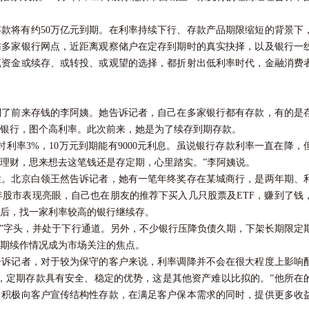
款将有约50万亿元到期。在利率持续下行、存款产品期限缩短的背景下
访多家银行网点，近距离观察储户在定存到期时的真实抉择，以及银行一
笔资金或续存、或转投、或观望的选择，都折射出低利率时代，金融消费
前来存钱的李阿姨。她告诉记者，自己在多家银行都有存款，有的是
银行，图个高利率。此次前来，她是为了续存到期存款。
率3%，10万元到期能有9000元利息。虽说银行存款利率一直在降，
理财，思来想去这笔钱还是存定期，心里踏实。”李阿姨说。
北京白领王然告诉记者，她有一笔年终奖存在某城商行，是两年期、
25年股市表现亮眼，自己也在朋友的推荐下买入几只股票及ETF，赚到了钱
后，找一家利率较高的银行继续存。
1”字头，并处于下行通道。另外，不少银行压降负债久期，下架长期限定
期续作情况成为市场关注的焦点。
记者，对于较为保守的客户来说，利率调降并不会在很大程度上影响
，定期存款具有安全、稳定的优势，这是其他资产难以比拟的。”他所在
，积极向客户宣传结构性存款，在满足客户保本需求的同时，提供更多收