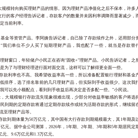
规模转向购买理财产品的情形。因为理财产品净值化之后不保本，许多
支行的客户经理告诉记者，存款客户的数量并未因利率调降而显著减少，
定当前利率。
金等资管产品。李阿姨告诉记者，自己除了存款续作之外，还用部分
“我们单位不少人买了短期理财产品，我也配了一些，就当是存款替
理财窗口，年轻储户小民正在咨询“固收+”理财产品。小民告诉记者，之
是为了与理财经理进行面对面交流，这样可以了解得更全面一些。
款利率也不高。我希望收益率高一些，所以准备配置银行理财和基金
到低排序，选了排名靠前的几只理财产品，但实际到手收益很少。这次我
我可以先小额配点，看到到手收益后再决定是否多配一些。”小民说。
示，大规模银行存款流失现象很难出现，少部分对收益率敏感的客户将选
居民到期的定期存款将通过定期存款续作或转为活期存款的形式，继续留
分流至理财产品等。
定期存款到期体量为50万亿元，其中国有大行存款到期规模最大，其1年期及
万亿元。据
中金公司
测算，2026年，1年期、2年期、3年期和5年期居民定
亿元、9.6万亿元和1.3万亿元。