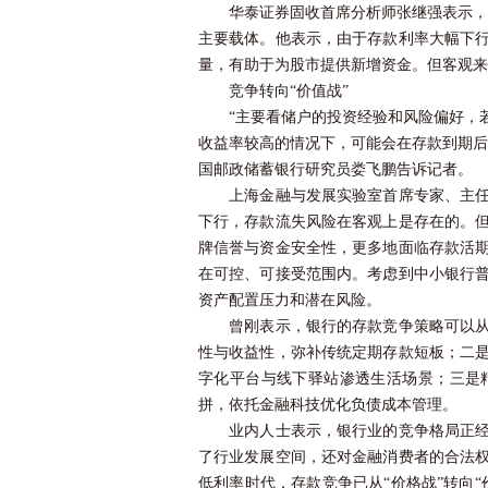
华泰证券固收首席分析师张继强表示，股
主要载体。他表示，由于存款利率大幅下
量，有助于为股市提供新增资金。但客观来
竞争转向“价值战”
“主要看储户的投资经验和风险偏好，若
收益率较高的情况下，可能会在存款到期后
国邮政储蓄银行研究员娄飞鹏告诉记者。
上海金融与发展实验室首席专家、主任曾
下行，存款流失风险在客观上是存在的。
牌信誉与资金安全性，更多地面临存款活
在可控、可接受范围内。考虑到中小银行
资产配置压力和潜在风险。
曾刚表示，银行的存款竞争策略可以从三
性与收益性，弥补传统定期存款短板；二
字化平台与线下驿站渗透生活场景；三是
拼，依托金融科技优化负债成本管理。
业内人士表示，银行业的竞争格局正经历
了行业发展空间，还对金融消费者的合法
低利率时代，存款竞争已从“价格战”转向