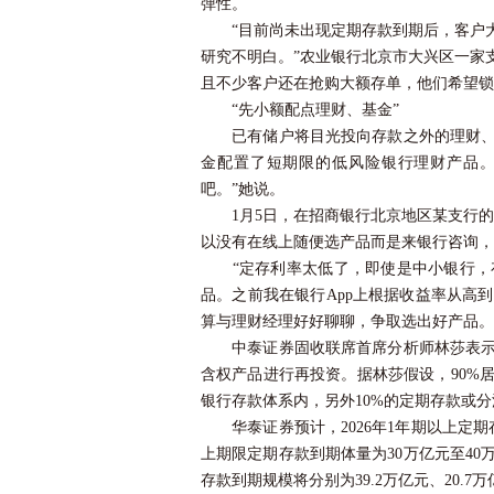
弹性。
“目前尚未出现定期存款到期后，客户大
研究不明白。”
农业银行
北京市大兴区一家
且不少客户还在抢购大额存单，他们希望锁
“先小额配点理财、基金”
已有储户将目光投向存款之外的理财、基
金配置了短期限的低风险银行理财产品。
吧。”她说。
1月5日，在
招商银行
北京地区某支行的
以没有在线上随便选产品而是来银行咨询，
“定存利率太低了，即使是中小银行，存
品。之前我在银行App上根据收益率从高
算与理财经理好好聊聊，争取选出好产品。
中泰证券
固收联席首席分析师林莎表
含权产品进行再投资。据林莎假设，90%
银行存款体系内，另外10%的定期存款或
华泰证券
预计，2026年1年期以上
上期限定期存款到期体量为30万亿元至40
存款到期规模将分别为39.2万亿元、20.7万