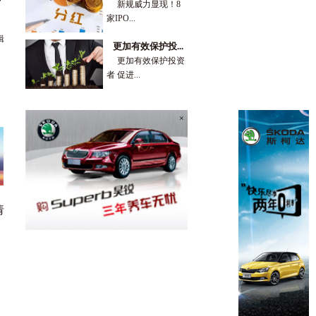
新规威力显现！8
家IPO...
辑
更加有效保护投...
更加有效保护投资
者 促进...
×
请