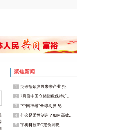
聚焦新闻
1
突破瓶颈发展未来产业:拒...
2
7月份中国仓储指数保持扩...
3
“中国神器”全球刷屏 见...
耗
4
什么是柔性制造？如何高效...
等
5
宇树科技IPO定价揭晓 ...
国