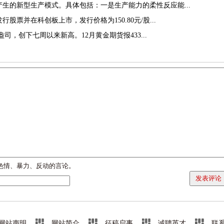
生的新型生产模式。具体包括：一是生产能力的柔性反应能...
股票并在科创板上市，发行价格为150.80元/股...
盎司，创下七周以来新高。12月黄金期货报433...
色情、暴力、反动的言论。
发表评论
网站声明
网站简介
征稿启事
诚聘英才
联