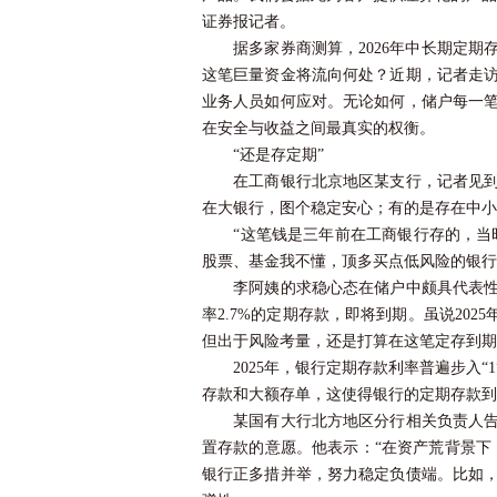
证券
报记者。
据多家券商测算，2026年中长期定期存
这笔巨量资金将流向何处？近期，记者走
业务人员如何应对。无论如何，储户每一
在安全与收益之间最真实的权衡。
“还是存定期”
在工商银行北京地区某支行，记者见到了
在大银行，图个稳定安心；有的是存在中小
“这笔钱是三年前在工商银行存的，当时利
股票、基金我不懂，顶多买点低风险的银行
李阿姨的求稳心态在储户中颇具代表性。
率2.7%的定期存款，即将到期。虽说20
但出于风险考量，还是打算在这笔定存到期
2025年，银行定期存款利率普遍步入“
存款和大额存单，这使得银行的定期存款到
某国有大行北方地区分行相关负责人告诉
置存款的意愿。他表示：“在资产荒背景下
银行正多措并举，努力稳定负债端。比如