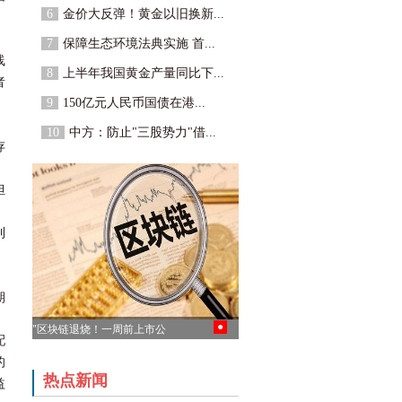
6
金价大反弹！黄金以旧换新...
，
7
保障生态环境法典实施 首...
线
8
上半年我国黄金产量同比下...
者
9
150亿元人民币国债在港...
10
中方：防止"三股势力"借...
存
但
利
，
期
●
"区块链退烧！一周前上市公
配
司争相“表白” 一周后纷纷实
话实说"
的
热点新闻
益