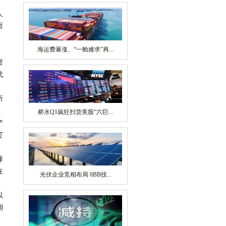
人
而
海运费暴涨、“一舱难求”再...
资
代
所
桥水Q1疯狂扫货美股“六巨...
产
打
择
在
光伏企业竞相布局 0BB技...
以
期