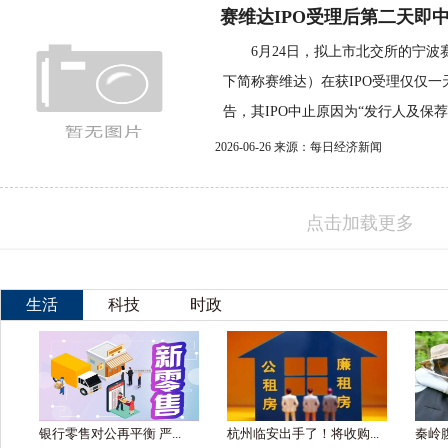
赛维达IPO受理后第二天即中止
6月24日，拟上市北交所的宁波
下简称赛维达）在获IPO受理仅仅
告，其IPO中止原因为“发行人及保荐机
2026-06-26 来源：每日经济新闻
点击加载更多
生活
科技
时政
银行零售对公再平衡 严...
杭州临安出手了！将收购...
秦岭腹